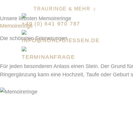
Zum
TRAURINGE & MEHR
GOLDSC
Inhalt
Unsere liebsten Memoireringe
springen
+49 (0) 641 970 787
Memoireringe
Die schönsten Erinnerungen
INFO@NOHL-GIESSEN.DE
TERMINANFRAGE
Für jeden besonderen Anlass einen Stein. Der Grund für
Ringergänzung kann eine Hochzeit, Taufe oder Geburt s