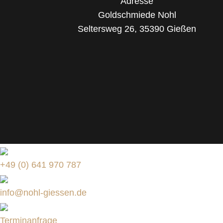
Adresse
Goldschmiede Nohl
Seltersweg 26, 35390 Gießen
+49 (0) 641 970 787
info@nohl-giessen.de
Terminanfrage